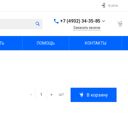
Войти
+7 (4932) 34-35-85
Заказать звонок
+7 (4932) 34-35-85
ТЬ
ПОМОЩЬ
КОНТАКТЫ
г. Иваново, пр.
Шереметевский, д. 47А
Пн-Пт: 9:00-18:00 Cб-Вс:
Выходной
sale@fabrika-ivspec.ru
шт.
-
+
В корзину