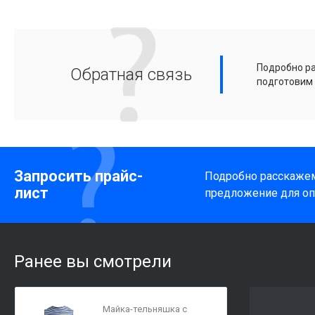
Подробно ра
Обратная связь
подготовим
Запросить прайс-
Подробно расскажем
лист
предложение для оп
Ранее вы смотрели
Майка-тельняшка с