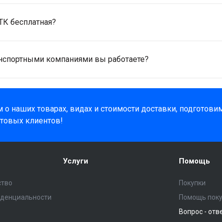
ТК бесплатная?
анспортными компаниями вы работаете?
 о наших товарах, видах и стоимости доставки, подготов
товых клиентов!
Услуги
Помощь
ство
Покупки
иденциальности
Помощь пок
Вопрос - отв