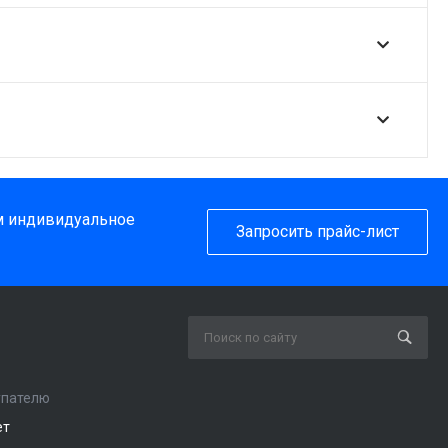
им индивидуальное
Запросить прайс-лист
упателю
ет