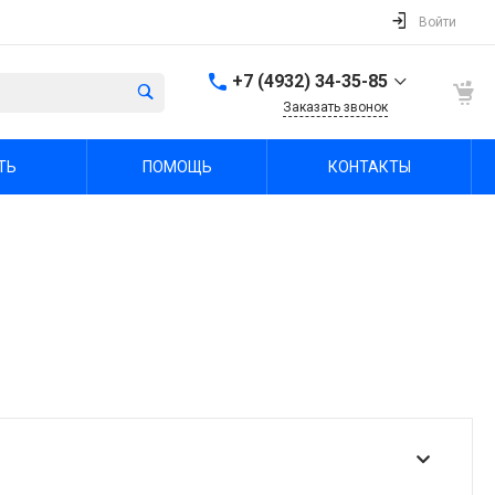
Войти
+7 (4932) 34-35-85
Заказать звонок
+7 (4932) 34-35-85
ТЬ
ПОМОЩЬ
КОНТАКТЫ
г. Иваново, пр.
Шереметевский, д. 47А
Пн-Пт: 9:00-18:00 Cб-Вс:
Выходной
sale@fabrika-ivspec.ru