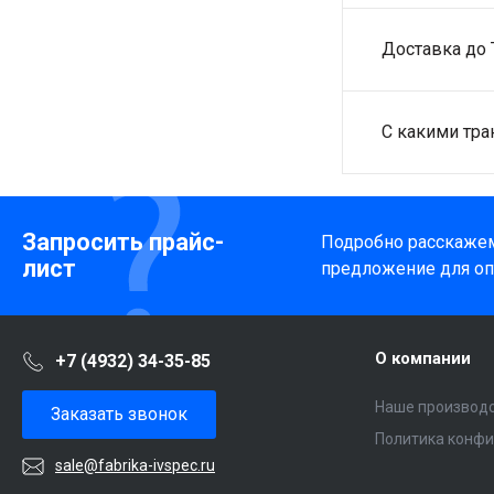
Доставка до 
С какими тр
Запросить прайс-
Подробно расскажем
лист
предложение для оп
О компании
+7 (4932) 34-35-85
Наше производ
Заказать звонок
Политика конф
sale@fabrika-ivspec.ru