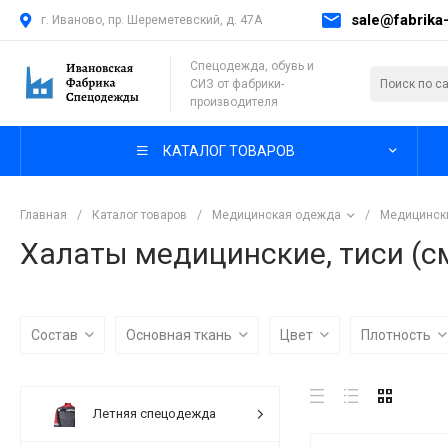
sale@fabrika-
г. Иваново, пр. Шереметевский, д. 47А
Спецодежда, обувь и
СИЗ от фабрики-
производителя
КАТАЛОГ ТОВАРОВ
Главная
/
Каталог товаров
/
Медицинская одежда
/
Медицинск
Халаты медицинские, тиси (с
Состав
Основная ткань
Цвет
Плотность
Летняя спецодежда