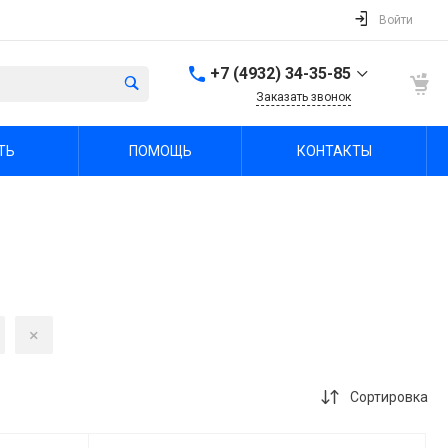
Войти
+7 (4932) 34-35-85
Заказать звонок
+7 (4932) 34-35-85
ТЬ
ПОМОЩЬ
КОНТАКТЫ
г. Иваново, пр.
Шереметевский, д. 47А
Пн-Пт: 9:00-18:00 Cб-Вс:
Выходной
sale@fabrika-ivspec.ru
Сортировка