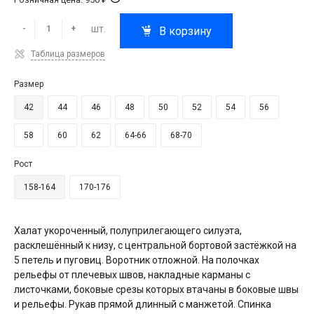
шт.
-
+
В корзину
Таблица размеров
Размер
42
44
46
48
50
52
54
56
58
60
62
64-66
68-70
Рост
158-164
170-176
Халат укороченный, полуприлегающего силуэта,
расклешённый к низу, с центральной бортовой застёжкой на
5 петель и пуговиц. Воротник отложной. На полочках
рельефы от плечевых швов, накладные карманы с
листочками, боковые срезы которых втачаны в боковые швы
и рельефы. Рукав прямой длинный с манжетой. Спинка