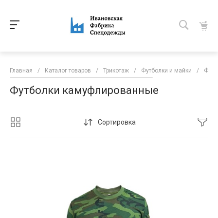
Главная
/
Каталог товаров
/
Трикотаж
/
Футболки и майки
/
Футб
Футболки камуфлированные
Сортировка