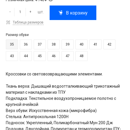
шт.
-
+
В корзину
Таблица размеров
Размер обуви
35
36
37
38
39
40
41
42
43
44
45
46
47
48
Кроссовки со световозвращающими элементами.
Ткань верха: Дышащий водоотталкивающий трикотажный
материал с накладками из ТПУ
Подкладка: Текстильное воздухопроницаемое полотно с
крупной ячейкой
Верх обуви: Искусственная кожа (микрофибра)
Стелька: Антипрокольная 1200Н
Подносок: Укрепленный, Поликарбонатный Мун 200 Дж
Подошва: Двуслойная, Полиуретан и термополиуретан (ПУ-