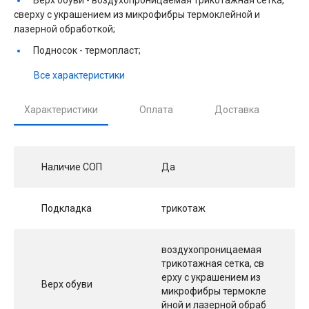
сверху с украшением из микрофибры термоклейной и
лазерной обработкой;
Подносок -
термопласт;
Все характеристики
Характеристики
Оплата
Доставка
Наличие СОП
Да
Подкладка
трикотаж
воздухопроницаемая
трикотажная сетка, св
ерху с украшением из
Верх обуви
микрофибры термокле
йной и лазерной обраб