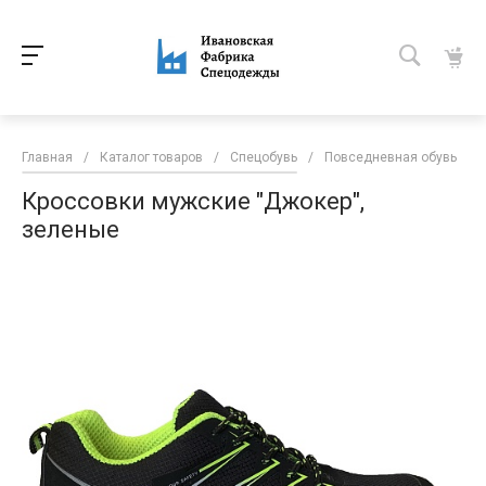
Главная
/
Каталог товаров
/
Спецобувь
/
Повседневная обувь
/
Кроссовки мужские "Джокер",
зеленые