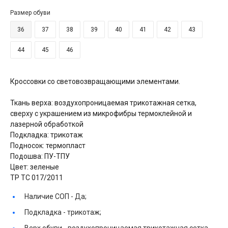
Размер обуви
36
37
38
39
40
41
42
43
44
45
46
Кроссовки со световозвращающими элементами.
Ткань верха: воздухопроницаемая трикотажная сетка,
сверху с украшением из микрофибры термоклейной и
лазерной обработкой
Подкладка: трикотаж
Подносок: термопласт
Подошва: ПУ-ТПУ
Цвет: зеленые
ТР ТС 017/2011
Наличие СОП -
Да;
Подкладка -
трикотаж;
Верх обуви -
воздухопроницаемая трикотажная сетка,