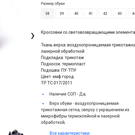
Размер обуви
38
39
40
41
42
43
4
›
Кроссовки со световозвращающими элемента
Ткань верха: воздухопроницаемая трикотажна
лазерной обработкой
Подкладка: трикотаж
Подносок: термопласт
Подошва: ПУ-ТПУ
Цвет: кмф город
ТР ТС 017/2011
Наличие СОП -
Да;
Верх обуви -
воздухопроницаемая
трикотажная сетка, сверху с украшением из
микрофибры термоклейной и лазерной
обработкой;
Все характеристики