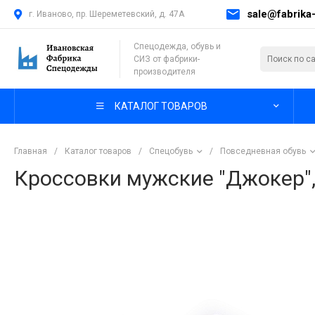
sale@fabrika-
г. Иваново, пр. Шереметевский, д. 47А
Спецодежда, обувь и
СИЗ от фабрики-
производителя
КАТАЛОГ ТОВАРОВ
Главная
/
Каталог товаров
/
Спецобувь
/
Повседневная обувь
Кроссовки мужские "Джокер",