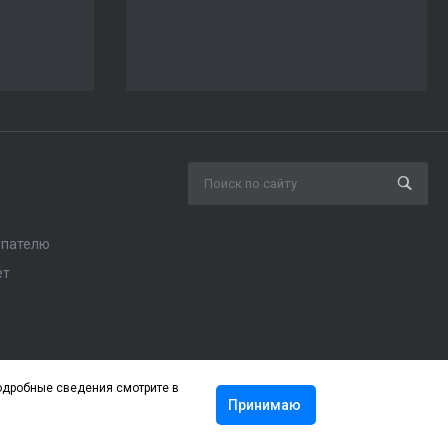
упателю
ет
подробные сведения смотрите в
Принимаю