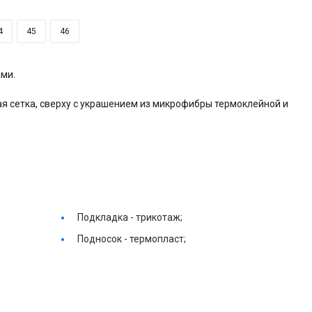
4
45
46
ми.
я сетка, сверху с украшением из микрофибры термоклейной и
Подкладка -
трикотаж;
Подносок -
термопласт;