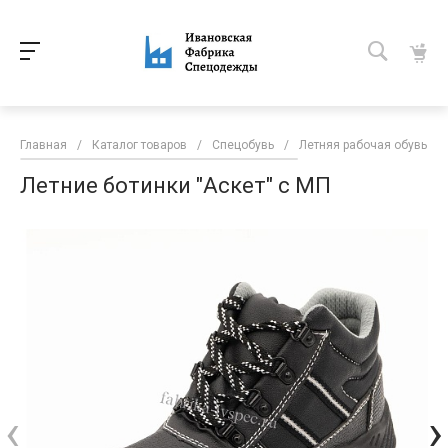
Главная
/
Каталог товаров
/
Спецобувь
/
Летняя рабочая обувь
/
Летние ботинки "Аскет" с МП
‹
›