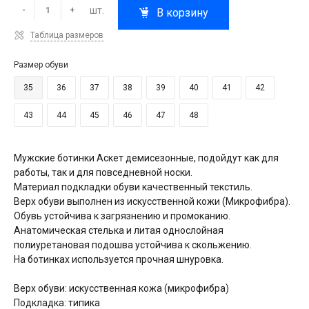
шт.
-
+
В корзину
Таблица размеров
Размер обуви
35
36
37
38
39
40
41
42
43
44
45
46
47
48
Мужские ботинки Аскет демисезонные, подойдут как для
работы, так и для повседневной носки.
Материал подкладки обуви качественный текстиль.
Верх обуви выполнен из искусственной кожи (Микрофибра).
Обувь устойчива к загрязнению и промоканию.
Анатомическая стелька и литая однослойная
полиуретановая подошва устойчива к скольжению.
На ботинках используется прочная шнуровка.
Верх обуви: искусственная кожа (микрофибра)
Подкладка: типика