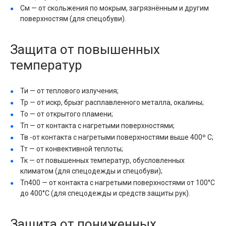
См — от скольжения по мокрым, загрязнённым и другим
поверхностям (для спецобуви).
Защита от повышенных
температур
Ти — от теплового излучения;
Тр — от искр, брызг расплавленного металла, окалины;
То — от открытого пламени;
Тп — от контакта с нагретыми поверхностями;
Тв -от контакта с нагретыми поверхностями выше 400º С;
Тт — от конвективной теплоты;
Тк — от повышенных температур, обусловленных
климатом (для спецодежды и спецобуви);
Тп400 — от контакта с нагретыми поверхностями от 100°С
до 400°С (для спецодежды и средств защиты рук).
Защита от пониженных