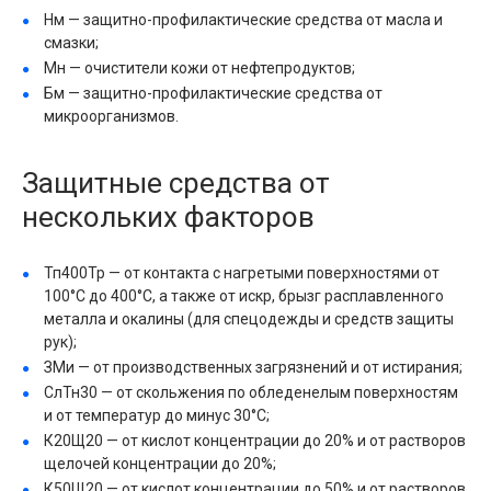
Нм — защитно-профилактические средства от масла и
смазки;
Мн — очистители кожи от нефтепродуктов;
Бм — защитно-профилактические средства от
микроорганизмов.
Защитные средства от
нескольких факторов
Тп400Тр — от контакта с нагретыми поверхностями от
100°С до 400°С, а также от искр, брызг расплавленного
металла и окалины (для спецодежды и средств защиты
рук);
ЗМи — от производственных загрязнений и от истирания;
СлТн30 — от скольжения по обледенелым поверхностям
и от температур до минус 30°С;
К20Щ20 — от кислот концентрации до 20% и от растворов
щелочей концентрации до 20%;
К50Щ20 — от кислот концентрации до 50% и от растворов