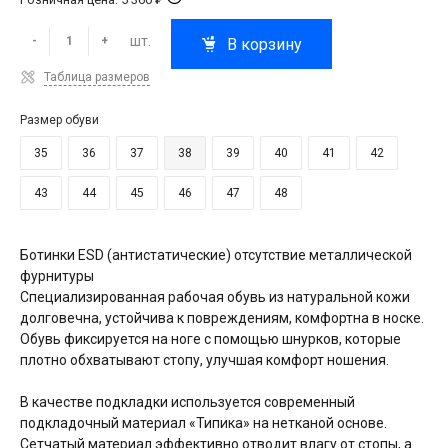
шт.
-
+
В корзину
Таблица размеров
Размер обуви
35
36
37
38
39
40
41
42
43
44
45
46
47
48
Ботинки ESD (антистатические) отсутствие металлической
фурнитуры
Специализированная рабочая обувь из натуральной кожи
долговечна, устойчива к повреждениям, комфортна в носке.
Обувь фиксируется на ноге с помощью шнурков, которые
плотно обхватывают стопу, улучшая комфорт ношения.
В качестве подкладки используется современный
подкладочный материал «Типика» на нетканой основе.
Сетчатый материал эффективно отводит влагу от стопы, а