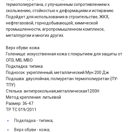
термополиуретана, с улучшенным сопротивлением к
скольжению, стойкостью к деформациям и истиранию.
Подойдет для использования в строительстве, ЖКХ,
нефтегазовой, горнодобывающей, химической
промышленности, агропромышленном комплексе,
металлургии и многих других.
Верх обуви: кожа
Голенище: искусственная кожа с покрытием для защиты от
ОПЗ, МВ, МВО
Подкладка: типика
Подносок: укрепленный, металлический Мун 200 Дж
Подошва: двуслойная, полиуретан термополиуретан (ПУ-
ТПУ)
Стелька: антипрокольная,металлическая1200Н
Метод крепления: литьевой
Размер: 36-47
ТР ТС 019/2011
Подкладка -
типика;
Верх обуви -
кожа;