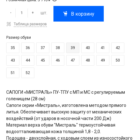
шт.
-
+
В корзину
Таблица размеров
Размер обуви
35
36
37
38
39
40
41
42
43
44
45
46
47
48
49
50
51
52
САПОГИ «МИСТРАЛЬ» ПУ-ТПУ с МП и МС с регулируемым
голенищем (28 см)
Сапоги серии «Мистраль», изготовлена методом прямого
литья. Обеспечивает высокую защиту от механических
воздействий (от ударов в носочной части 200 Дж)
Материал верха обуви "Мистраль" термоустойчивая
водоотталкивающая кожа толщиной 1,8 - 2,0.
Подошва - двухслойная, с ходовым слоем из износостойкого