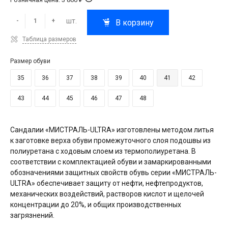
шт.
-
+
В корзину
Таблица размеров
Размер обуви
35
36
37
38
39
40
41
42
43
44
45
46
47
48
Сандалии «МИСТРАЛЬ-ULTRA» изготовлены методом литья
к заготовке верха обуви промежуточного слоя подошвы из
полиуретана с ходовым слоем из термополиуретана. В
соответствии с комплектацией обуви и замаркированными
обозначениями защитных свойств обувь серии «МИСТРАЛЬ-
ULTRA» обеспечивает защиту от нефти, нефтепродуктов,
механических воздействий, растворов кислот и щелочей
концентрации до 20%, и общих производственных
загрязнений.