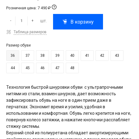
Розничная цена: 7 490 ₽
шт.
-
+
В корзину
Таблица размеров
Размер обуви
36
37
38
39
40
41
42
43
44
45
46
47
48
Технология быстрой шнуровки обуви с ультрапрочными
нитями из стали, взамен шнурков, дает возможность
зафиксировать обувь на ноге в один прием даже в
перчатках. Экономит время и усилия, удобная в
использовании и комфортная. Обувь легко крепится на ноге,
повернув колесо затяжки, а нажатие кнопочки расслабляет
стяжку системы.
Верхний слой из полиуретана обладает амортизирующими