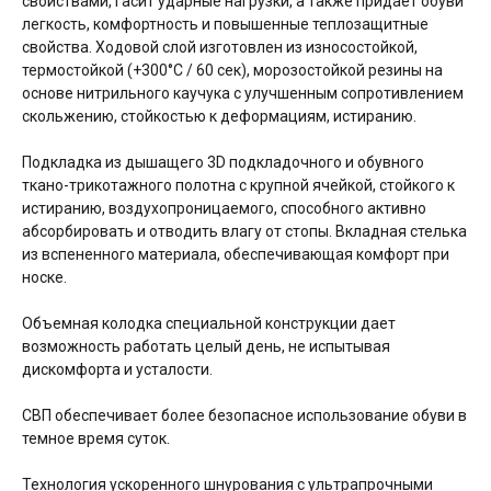
свойствами, гасит ударные нагрузки, а также придает обуви
легкость, комфортность и повышенные теплозащитные
свойства. Ходовой слой изготовлен из износостойкой,
термостойкой (+300°С / 60 сек), морозостойкой резины на
основе нитрильного каучука с улучшенным сопротивлением
скольжению, стойкостью к деформациям, истиранию.
Подкладка из дышащего 3D подкладочного и обувного
ткано-трикотажного полотна с крупной ячейкой, стойкого к
истиранию, воздухопроницаемого, способного активно
абсорбировать и отводить влагу от стопы. Вкладная стелька
из вспененного материала, обеспечивающая комфорт при
носке.
Объемная колодка специальной конструкции дает
возможность работать целый день, не испытывая
дискомфорта и усталости.
СВП обеспечивает более безопасное использование обуви в
темное время суток.
Технология ускоренного шнурования с ультрапрочными