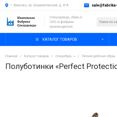
sale@fabrika-
г. Иваново, пр. Шереметевский, д. 47А
Спецодежда, обувь и
СИЗ от фабрики-
производителя
КАТАЛОГ ТОВАРОВ
Главная
/
Каталог товаров
/
Спецобувь
/
Летняя рабочая обувь
Полуботинки «Perfect Protect