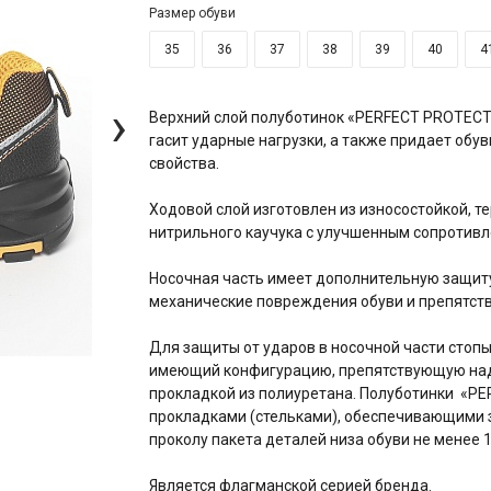
Размер обуви
35
36
37
38
39
40
4
›
Верхний слой полуботинок «PERFECT PROTECT
гасит ударные нагрузки, а также придает об
свойства.
Ходовой слой изготовлен из износостойкой, те
нитрильного каучука с улучшенным сопротив
Носочная часть имеет дополнительную защит
механические повреждения обуви и препятст
Для защиты от ударов в носочной части стопы
имеющий конфигурацию, препятствующую нада
прокладкой из полиуретана. Полуботинки «P
прокладками (стельками), обеспечивающими з
проколу пакета деталей низа обуви не менее 1
Является флагманской серией бренда.