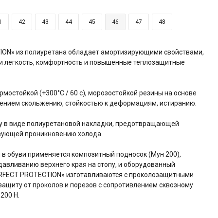
1
42
43
44
45
46
47
48
ION» из полиуретана обладает амортизирующими свойствами,
уви легкость, комфортность и повышенные теплозащитные
рмостойкой (+300°С / 60 с), морозостойкой резины на основе
лением скольжению, стойкостью к деформациям, истиранию.
у в виде полиуретановой накладки, предотвращающей
вующей проникновению холода.
 в обуви применяется композитный подносок (Мун 200),
вливанию верхнего края на стопу, и оборудованный
ERFECT PROTECTION» изготавливаются с проколозащитными
ащиту от проколов и порезов с сопротивлением сквозному
200 Н.