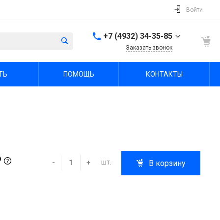
Войти
+7 (4932) 34-35-85
Заказать звонок
+7 (4932) 34-35-85
ТЬ
ПОМОЩЬ
КОНТАКТЫ
г. Иваново, пр.
Шереметевский, д. 47А
Пн-Пт: 9:00-18:00 Cб-Вс:
Выходной
sale@fabrika-ivspec.ru
₽
шт.
-
+
В корзину