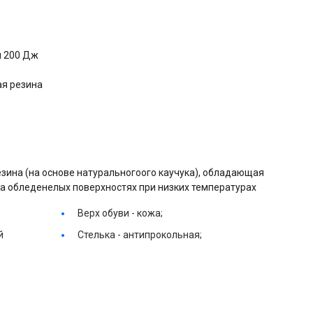
н 200 Дж
ая резина
резина (на основе натуральногоого каучука), обладающая
 обледенелых поверхностях при низких температурах
Верх обуви -
кожа;
й
Стелька -
антипрокольная;