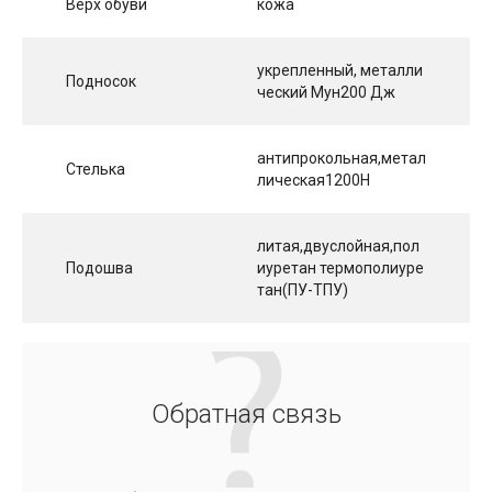
Верх обуви
кожа
укрепленный, металли
Подносок
ческий Мун200 Дж
антипрокольная,метал
Стелька
лическая1200Н
литая,двуслойная,пол
Подошва
иуретан термополиуре
тан(ПУ-ТПУ)
Обратная связь