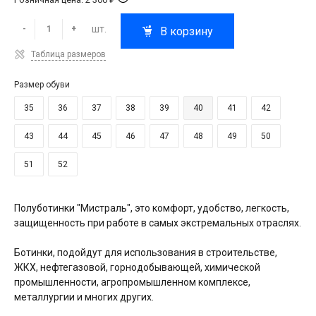
шт.
-
+
В корзину
Таблица размеров
Размер обуви
35
36
37
38
39
40
41
42
43
44
45
46
47
48
49
50
51
52
Полуботинки "Мистраль", это комфорт, удобство, легкость,
защищенность при работе в самых экстремальных отраслях.
Ботинки, подойдут для использования в строительстве,
ЖКХ, нефтегазовой, горнодобывающей, химической
промышленности, агропромышленном комплексе,
металлургии и многих других.