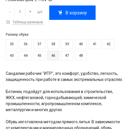
шт.
-
+
В корзину
Таблица размеров
Размер обуви
35
36
37
38
39
40
41
42
43
44
45
46
47
48
Сандалии рабочие "ИТР", это комфорт, удобство, легкость,
защищенность при работе в самых экстремальных отраслях.
Ботинки, подойдут для использования в строительстве,
ЖКХ, нефтегазовой, горнодобывающей, химической
промышленности, агропромышленном комплексе,
металлургии и многих других.
Обувь изготовлена методом прямого литья. В зависимости
от комплектации и маркировочных обозначений, обувь