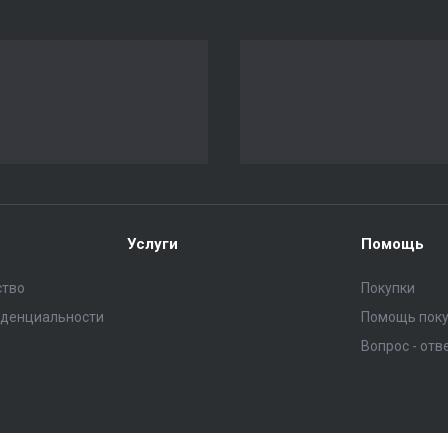
Услуги
Помощь
ство
Покупки
иденциальности
Помощь пок
Вопрос - отв