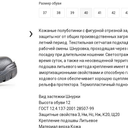
Размер обуви
37
38
39
40
41
42
4
›
Кожаные полуботинки c фигурной отрезной за
защиты ног от общих производственных загря
летний период. Текстильная сетчатая подклад
рабочей смены. Шнуровка, проходящая через
посадку при длительном ношении. Светоотр
время суток, а также на неосвещенной терри
подошва литьевого метода крепления имеет 
амортизационными свойствами и способную га
ходового слоя обеспечивает хорошую сцепляе
рельефа протектора. Термопластичный подно
Вид застежки Шнурки
Высота обуви 12
ГОСТ 12.4.137-2001 28507-99
Защитные свойства З, Нм, Нс, Нж, К20, Щ20
Крепление подошвы Литьевое
Материал верха Кожа