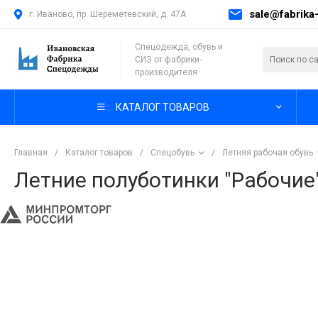
sale@fabrika-
г. Иваново, пр. Шереметевский, д. 47А
Спецодежда, обувь и
СИЗ от фабрики-
производителя
КАТАЛОГ ТОВАРОВ
Главная
/
Каталог товаров
/
Спецобувь
/
Летняя рабочая обувь
Летние полуботинки "Рабочие