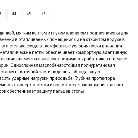
3
44
45
46
динкой, мягким кантом и глухим клапаном предназначены для
знений в отапливаемых помещениях и на открытом водухе в
ка и стелька создают комфортные условия носки в течении
 металлические петли, обеспечивает комфортную адаптивную
ажающие элементы повышают видимость работников в темное
тории. Однослойная маслобензостойкая полиуретановая
вставку в пяточной части подошвы, обладающую
сить ударные нагрузки при ходьбе. Глубина протектора
мость с поверхностями и препятствует скольжению за счет
сок обеспечивает защиту пальцев стопы.