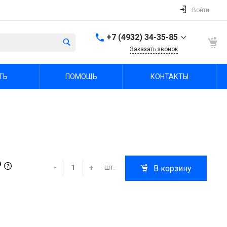
Войти
+7 (4932) 34-35-85
Заказать звонок
+7 (4932) 34-35-85
ТЬ
ПОМОЩЬ
КОНТАКТЫ
г. Иваново, пр.
Шереметевский, д. 47А
Пн-Пт: 9:00-18:00 Cб-Вс:
Выходной
sale@fabrika-ivspec.ru
₽
шт.
-
+
В корзину