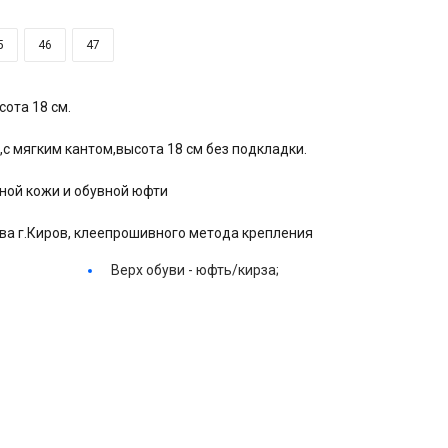
5
46
47
сота 18 см.
с мягким кантом,высота 18 см без подкладки.
ной кожи и обувной юфти
ва г.Киров, клеепрошивного метода крепления
Верх обуви -
юфть/кирза;