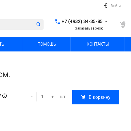
Войти
+7 (4932) 34-35-85
Заказать звонок
+7 (4932) 34-35-85
ТЬ
ПОМОЩЬ
КОНТАКТЫ
г. Иваново, пр.
Шереметевский, д. 47А
Пн-Пт: 9:00-18:00 Cб-Вс:
Выходной
sale@fabrika-ivspec.ru
см.
₽
шт.
-
+
В корзину