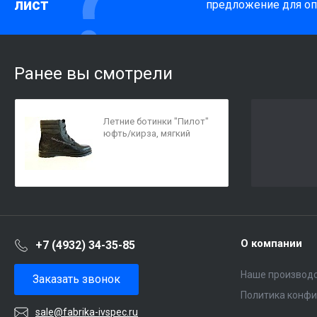
лист
предложение для оп
Ранее вы смотрели
Летние ботинки "Пилот"
юфть/кирза, мягкий
кант, высота 18 см.
О компании
+7 (4932) 34-35-85
Наше производ
Заказать звонок
Политика конф
sale@fabrika-ivspec.ru