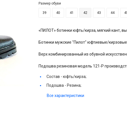
Размер обуви
39
40
41
42
43
44
4
«ПИЛОТ» ботинки юфть/кирза, мягкий кант, вы
Ботинки мужские "Пилот" юфтиевые/кирзовые,
Верх комбинированный из обувной искусствен
Подошва резиновая модель 121-Р производст
Состав -
юфть/кирза;
Подошва -
Резина;
Все характеристики