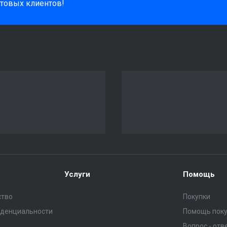
товых клиентов!
Услуги
Помощь
ство
Покупки
иденциальности
Помощь пок
Вопрос - отв