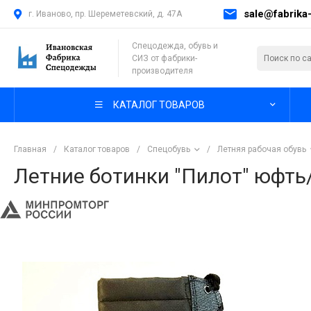
sale@fabrika-
г. Иваново, пр. Шереметевский, д. 47А
Спецодежда, обувь и
СИЗ от фабрики-
производителя
КАТАЛОГ ТОВАРОВ
Главная
/
Каталог товаров
/
Спецобувь
/
Летняя рабочая обувь
Летние ботинки "Пилот" юфть/