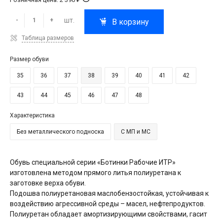
шт.
-
+
В корзину
Таблица размеров
Размер обуви
35
36
37
38
39
40
41
42
43
44
45
46
47
48
Характеристика
Без металлического подноска
С МП и МС
Обувь специальной серии «Ботинки Рабочие ИТР»
изготовлена методом прямого литья полиуретана к
заготовке верха обуви.
Подошва полиуретановая маслобензостойкая, устойчивая к
воздействию агрессивной среды – масел, нефтепродуктов.
Полиуретан обладает амортизирующими свойствами, гасит