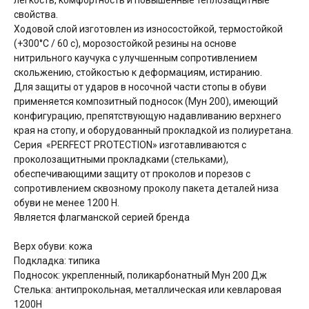
свойства.
Ходовой слой изготовлен из износостойкой, термостойкой
(+300°С / 60 с), морозостойкой резины на основе
нитрильного каучука с улучшенным сопротивлением
скольжению, стойкостью к деформациям, истиранию.
Для защиты от ударов в носочной части стопы в обуви
применяется композитный подносок (Мун 200), имеющий
конфигурацию, препятствующую надавливанию верхнего
края на стопу, и оборудованный прокладкой из полиуретана.
Серия «PERFECT PROTECTION» изготавливаются с
проколозащитными прокладками (стельками),
обеспечивающими защиту от проколов и порезов с
сопротивлением сквозному проколу пакета деталей низа
обуви не менее 1200 Н.
Является флагманской серией бренда
Верх обуви: кожа
Подкладка: типика
Подносок: укрепленный, поликарбонатный Мун 200 Дж
Стелька: антипрокольная, металлическая или кевларовая
1200Н