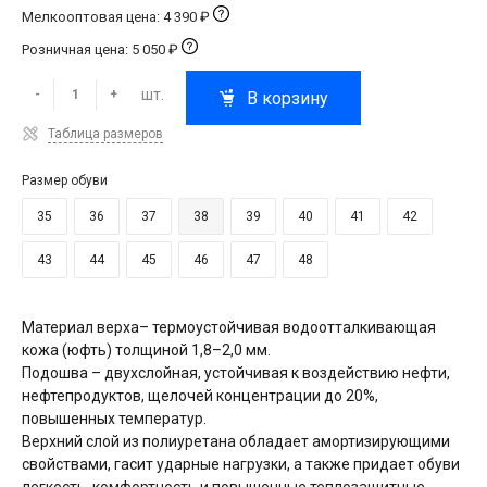
Мелкооптовая цена: 4 390 ₽
Розничная цена: 5 050 ₽
шт.
-
+
В корзину
Таблица размеров
Размер обуви
35
36
37
38
39
40
41
42
43
44
45
46
47
48
Материал верха– термоустойчивая водоотталкивающая
кожа (юфть) толщиной 1,8–2,0 мм.
Подошва – двухслойная, устойчивая к воздействию нефти,
нефтепродуктов, щелочей концентрации до 20%,
повышенных температур.
Верхний слой из полиуретана обладает амортизирующими
свойствами, гасит ударные нагрузки, а также придает обуви
легкость, комфортность и повышенные теплозащитные