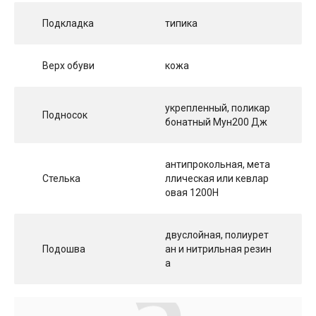
Подкладка
типика
Верх обуви
кожа
укрепленный, поликар
Подносок
бонатный Мун200 Дж
антипрокольная, мета
Стелька
ллическая или кевлар
овая 1200Н
двуслойная, полиурет
Подошва
ан и нитрильная резин
а