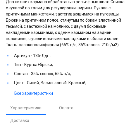
Два нижних кармана обработаны в рельефных швах. Спинка
с кулисой по талии для регулировки ширины. Рукава с
притачными манжетами, застегивающимися на пуговицы.
Брюки на притачном поясе, стянутым по бокам эластичной
тесьмой, с застежкой на молнию, с двумя боковыми
накладными карманами, с одним карманом на задней
половинке, с усилительными накладками в области колен.
Ткань: хлопкополиэфирная (65% п/э, 35%хлопок, 210г/м2)
Артикул -
135-Лдг ;
Тип -
Куртка+брюки;
Состав -
35% хлопок, 65% п/э;
Цвет -
Синий, Васильковый, Красный;
Все характеристики
Характеристики
Оплата
Доставка