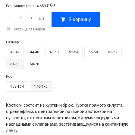
Розничная цена: 4 650 ₽
шт.
-
+
В корзину
Таблица размеров
Размер
40-42
44-46
48-50
52-54
56-58
60-62
64-66
68-70
Рост
158-164
170-176
Костюм состоит из куртки и брюк. Куртка прямого силуэта
с рельефами, с центральной потайной застежкой на
пуговицы, с отложным воротником, с двумя нагрудными
накладными с клапанами, застегивающимися на контактную
ленту.