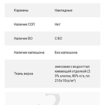
Карманы
Накладные
Наличие СОП
Нет
Наличие ВО
С ВО
Наличие капюшона
Без капюшона
смесовая с водооттал
кивающей отделкой (2
Ткань верха
0% хлопок, 80% п/э, пл.
210±10гр/м²)