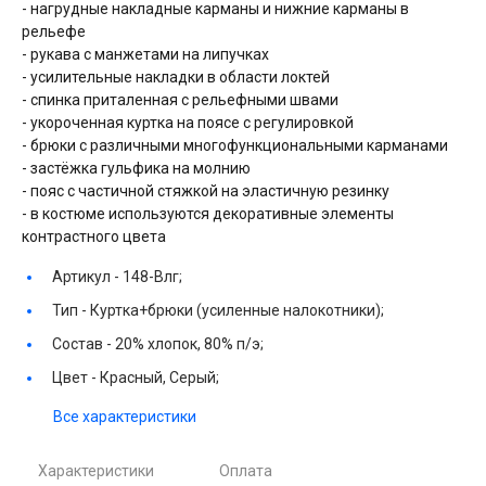
- нагрудные накладные карманы и нижние карманы в
рельефе
- рукава с манжетами на липучках
- усилительные накладки в области локтей
- спинка приталенная с рельефными швами
- укороченная куртка на поясе с регулировкой
- брюки с различными многофункциональными карманами
- застёжка гульфика на молнию
- пояс с частичной стяжкой на эластичную резинку
- в костюме используются декоративные элементы
контрастного цвета
Артикул -
148-Влг;
Тип -
Куртка+брюки (усиленные налокотники);
Состав -
20% хлопок, 80% п/э;
Цвет -
Красный, Серый;
Все характеристики
Характеристики
Оплата