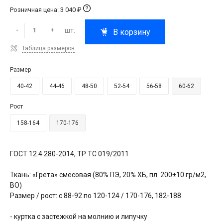
Розничная цена: 3 040 ₽
шт.
-
+
В корзину
Таблица размеров
Размер
40-42
44-46
48-50
52-54
56-58
60-62
Рост
158-164
170-176
ГОСТ 12.4.280-2014, ТР ТС 019/2011
Ткань: «Грета» смесовая (80% ПЭ, 20% ХБ, пл. 200±10 гр/м2,
ВО)
Размер / рост: с 88-92 по 120-124 / 170-176, 182-188
- куртка с застежкой на молнию и липучку