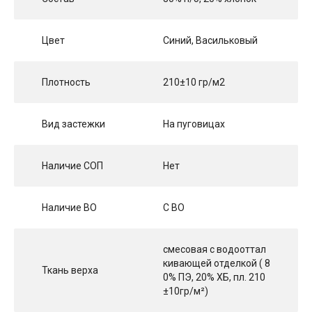
Цвет
Синий, Васильковый
Плотность
210±10 гр/м2
Вид застежки
На пуговицах
Наличие СОП
Нет
Наличие ВО
С ВО
смесовая с водооттал
кивающей отделкой ( 8
Ткань верха
0% ПЭ, 20% ХБ, пл. 210
±10гр/м²)