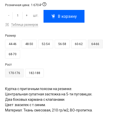
Розничная цена: 1 670 ₽
шт.
-
+
В корзину
Таблица размеров
Размер
44-46
48-50
52-54
56-58
60-62
64-66
68-70
Рост
170-176
182-188
Куртка с притачным поясом на резинке.
Центральная супатная застежка на 5-ти пуговицах.
Два боковых кармана с клапанами.
Цвет :василек с т.синим.
Материал: Ткань смесовая, 210 гр/м2, ВО-пропитка.