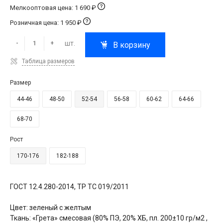
Мелкооптовая цена: 1 690 ₽
Розничная цена: 1 950 ₽
шт.
-
+
В корзину
Таблица размеров
Размер
44-46
48-50
52-54
56-58
60-62
64-66
68-70
Рост
170-176
182-188
ГОСТ 12.4.280-2014, ТР ТС 019/2011
Цвет: зеленый с желтым
Ткань: «Грета» смесовая (80% ПЭ, 20% ХБ, пл. 200±10 гр/м2 ,