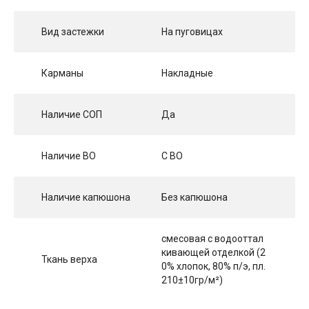
Вид застежки
На пуговицах
Карманы
Накладные
Наличие СОП
Да
Наличие ВО
С ВО
Наличие капюшона
Без капюшона
смесовая с водооттал
кивающей отделкой (2
Ткань верха
0% хлопок, 80% п/э, пл.
210±10гр/м²)