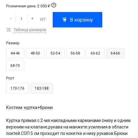
Розничная цена: 2 050 ₽
шт.
-
+
В корзину
Таблица размеров
Размер
44-46
48-50
52-54
56-58
60-62
64-66
68-70
Рост
170-176
182-188
Костюм: куртка+брюки
Куртка прямая с 2-мя накладными карманами снизу и одним
верхним на клапане,рукава на манжете.усиления в области
локтей.СОП 5 см проходит по кокетке и низу рукавов.Брюки