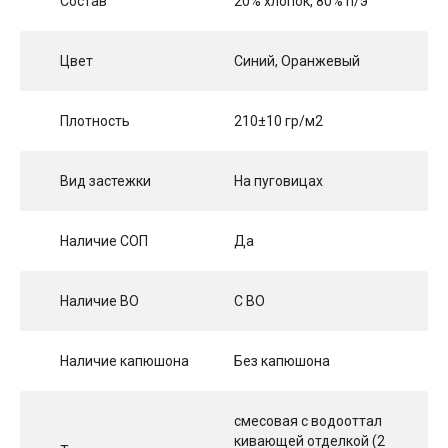
Состав
20% хлопок, 80% п/э
Цвет
Синий, Оранжевый
Плотность
210±10 гр/м2
Вид застежки
На пуговицах
Наличие СОП
Да
Наличие ВО
С ВО
Наличие капюшона
Без капюшона
смесовая с водооттал
кивающей отделкой (2