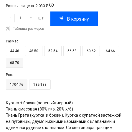
Розничная цена: 2 030 ₽
шт.
-
+
В корзину
Таблица размеров
Размер
44-46
48-50
52-54
56-58
60-62
64-66
68-70
Рост
170-176
182-188
Куртка + брюки (зеленый/черный)
Ткань смесовая (80% п/э, 20% х/б)
Ткань Грета (куртка и брюки). Куртка с супатной застежкой
на пуговицы, двумя нижними карманами с клапанами и
одним нагрудным с клапаном. Со световозращающим