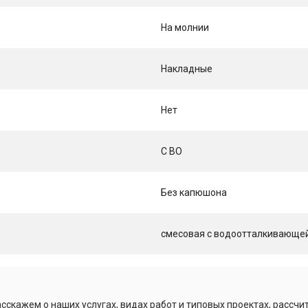
На молнии
Накладные
Нет
С ВО
Без капюшона
смесовая с водоотталкивающей о
сскажем о наших услугах, видах работ и типовых проектах, рассчи