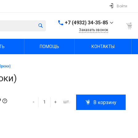
Войти
+7 (4932) 34-35-85
Заказать звонок
+7 (4932) 34-35-85
ТЬ
ПОМОЩЬ
КОНТАКТЫ
г. Иваново, пр.
Шереметевский, д. 47А
Пн-Пт: 9:00-18:00 Cб-Вс:
Выходной
брюки)
sale@fabrika-ivspec.ru
юки)
₽
шт.
-
+
В корзину