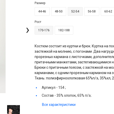
Размер
44-46
48-50
52-54
56-58
60-62
Рост
›
170-176
182-188
Костюм состоит из куртки и брюк. Куртка на п
застежкой на молнию, с погонами. Два нагруд
прорезных кармана с листочками, дополнитель
притачными манжетами, застегивающимися на
Брюки с притачным поясом, с застежкой на мо
карманами, с одним прорезным карманом на з
Ткань: полиэфирнохлопковая 65%п/э, 35%хл, 2
Артикул -
154 ;
Состав -
35% хлопок, 65% п/э;
Все характеристики