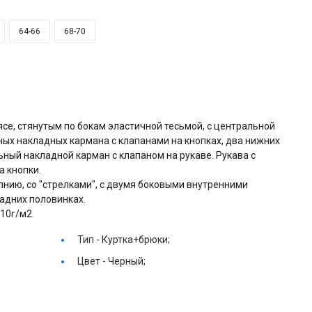
64-66
68-70
оясе, стянутым по бокам эластичной тесьмой, с центральной
ных накладных кармана с клапанами на кнопках, два нижних
ный накладной карман с клапаном на рукаве. Рукава с
 кнопки.
лнию, со "стрелками", с двумя боковыми внутренними
адних половинках.
10г/м2.
Тип -
Куртка+брюки;
Цвет -
Черный;