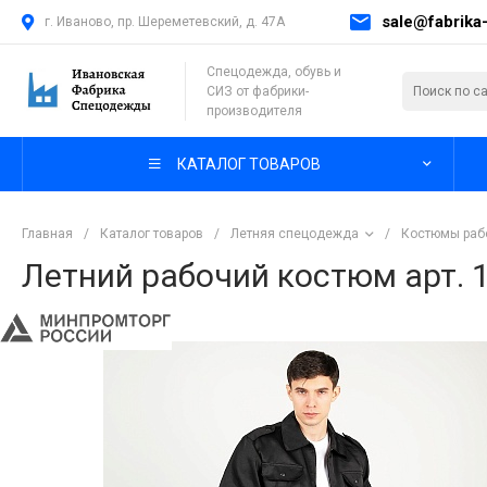
sale@fabrika-
г. Иваново, пр. Шереметевский, д. 47А
Спецодежда, обувь и
СИЗ от фабрики-
производителя
КАТАЛОГ ТОВАРОВ
Главная
/
Каталог товаров
/
Летняя спецодежда
/
Костюмы раб
Летний рабочий костюм арт. 