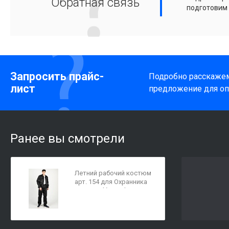
Обратная связь
подготовим
Запросить прайс-
Подробно расскажем
лист
предложение для оп
Ранее вы смотрели
Летний рабочий костюм
арт. 154 для Охранника
Premium (брюки)