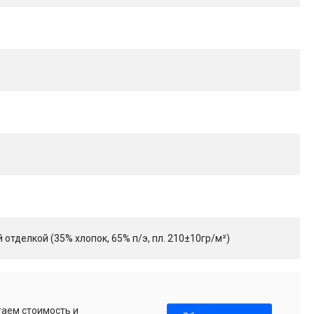
тделкой (35% хлопок, 65% п/э, пл. 210±10гр/м²)
таем стоимость и