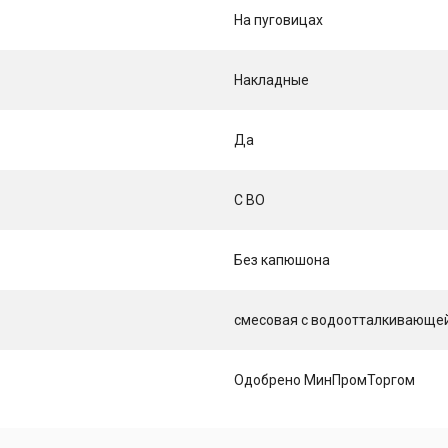
На пуговицах
Накладные
Да
С ВО
Без капюшона
смесовая с водоотталкивающей о
Одобрено МинПромТоргом