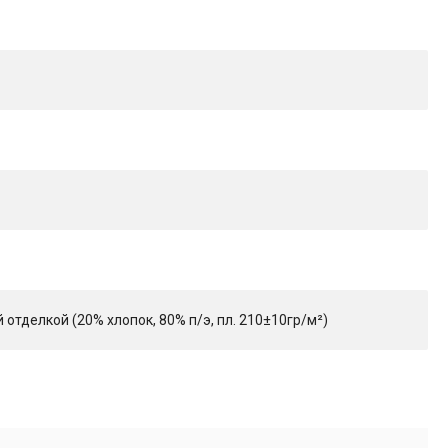
тделкой (20% хлопок, 80% п/э, пл. 210±10гр/м²)