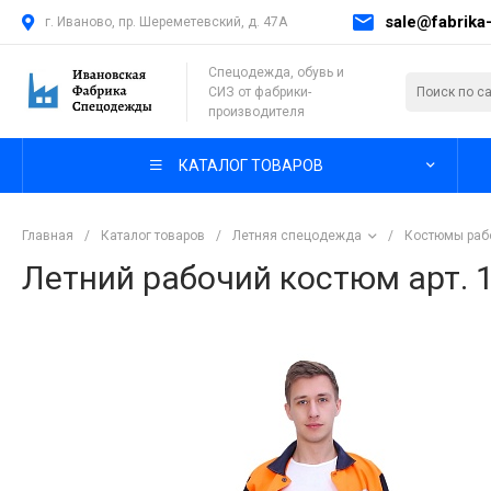
sale@fabrika-
г. Иваново, пр. Шереметевский, д. 47А
Спецодежда, обувь и
СИЗ от фабрики-
производителя
КАТАЛОГ ТОВАРОВ
Главная
/
Каталог товаров
/
Летняя спецодежда
/
Костюмы раб
Летний рабочий костюм арт. 1