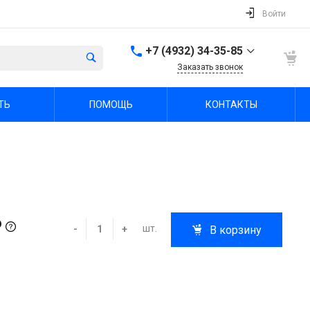
Войти
+7 (4932) 34-35-85
Заказать звонок
+7 (4932) 34-35-85
ТЬ
ПОМОЩЬ
КОНТАКТЫ
г. Иваново, пр.
Шереметевский, д. 47А
Пн-Пт: 9:00-18:00 Cб-Вс:
Выходной
sale@fabrika-ivspec.ru
₽
шт.
-
+
В корзину