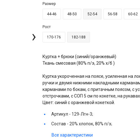
Размер
44-46
48-50
52-54
56-58
60-62
Рост
›
170-176
182-188
Куртка + брюки (синий/оранжевый)
Ткань смесовая (80% п/э, 20% х/б )
Куртка укороченная на поясе, усиленная на л
ручки и двумя нижними накладными карманам
карманами по бокам, с притачным поясом, с 
отстрочками, с СОП 5 см по кокетке, на рукавах
Цвет: синий с оранжевой кокеткой.
Артикул -
129-Лгн-3;
Состав -
20% хлопок, 80% п/э;
Все характеристики