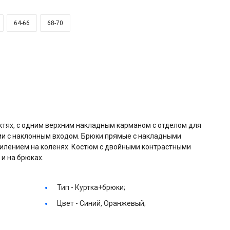
64-66
68-70
октях, с одним верхним накладным карманом с отделом для
и с наклонным входом. Брюки прямые с накладными
усилением на коленях. Костюм с двойными контрастными
 и на брюках.
Тип -
Куртка+брюки;
Цвет -
Синий, Оранжевый;