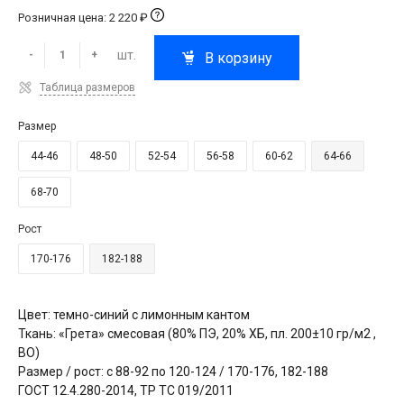
Розничная цена: 2 220 ₽
шт.
-
+
В корзину
Таблица размеров
Размер
44-46
48-50
52-54
56-58
60-62
64-66
68-70
Рост
170-176
182-188
Цвет: темно-синий с лимонным кантом
Ткань: «Грета» смесовая (80% ПЭ, 20% ХБ, пл. 200±10 гр/м2 ,
ВО)
Размер / рост: с 88-92 по 120-124 / 170-176, 182-188
ГОСТ 12.4.280-2014, ТР ТС 019/2011