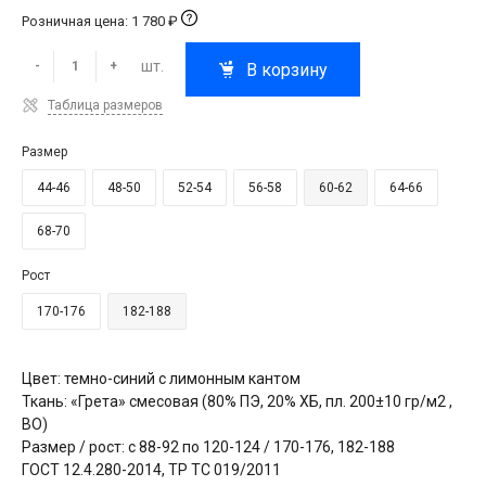
Розничная цена: 1 780 ₽
шт.
-
+
В корзину
Таблица размеров
Размер
44-46
48-50
52-54
56-58
60-62
64-66
68-70
Рост
170-176
182-188
Цвет: темно-синий с лимонным кантом
Ткань: «Грета» смесовая (80% ПЭ, 20% ХБ, пл. 200±10 гр/м2 ,
ВО)
Размер / рост: с 88-92 по 120-124 / 170-176, 182-188
ГОСТ 12.4.280-2014, ТР ТС 019/2011