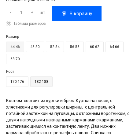
шт.
-
+
В корзину
Таблица размеров
Размер
44-46
48-50
52-54
56-58
60-62
64-66
68-70
Рост
170-176
182-188
Костюм состоит из куртки и брюк. Куртка на поясе, с
хлястиками для регулировки ширины, с центральной
потайной застежкой на пуговицы, с отложным воротником, с
двумя нагрудными накладными карманами с карманами,
застегивающимися на контактную ленту. Два нижних
кармана обработаны в рельефных швах. Спинка со