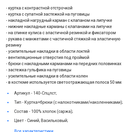
- куртка с контрастной отстрочкой
- куртка с супатной застежкой на пуговицы
- накладной нагрудный карман с клапаном на липучке
- нижние накладные карманы с клапанами на липучке
- на спинке кулиса с эластичной резинкой и фиксатором
- рукава с манжетами с частичной стяжкой на эластичную
резинку
- усилительные накладки в области локтей
- вентиляционные отверстия под проймой
- брюки с накладными карманами на передних половинках
- застежка гульфика на пуговицы
- усилительные накладки в области колен
- в костюме используется светоотражающая полоса 50 мм.
Артикул -
140-Спцлст;
Тип -
Куртка+брюки (с налокотниками/наколенниками);
Состав -
100% хлопок (саржа);
Цвет -
Синий, Васильковый;
Все характеристики