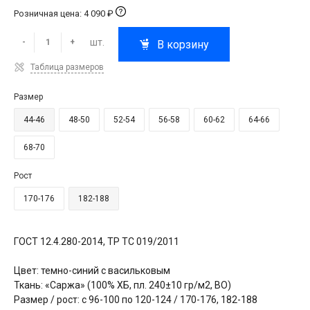
Розничная цена: 4 090 ₽
шт.
-
+
В корзину
Таблица размеров
Размер
44-46
48-50
52-54
56-58
60-62
64-66
68-70
Рост
170-176
182-188
ГОСТ 12.4.280-2014, ТР ТС 019/2011
Цвет: темно-синий с васильковым
Ткань: «Саржа» (100% ХБ, пл. 240±10 гр/м2, ВО)
Размер / рост: с 96-100 по 120-124 / 170-176, 182-188